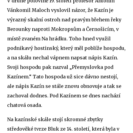
V druhé polovině 19. století profesor Antonín
Vánkomil Maloch vyslovil názor, že Kazín je
výrazný skalní ostroh nad pravým břehem řeky
Berounky naproti Mokropsům a Černošicím, v
místě zvaném Na hrádku. Toho hned využil
podnikavý hostinský, který měl poblíže hospodu,
a na skálu nechal vápnem napsat nápis Kazín.
Svoji hospodu pak nazval „Přemyslovka pod
Kazínem.“ Tato hospoda už sice dávno nestojí,
ale nápis Kazín se stále znovu obnovuje a tak se
zachoval dodnes. Pod Kazínem se dnes nachází
chatová osada.
Na kazínské skále stojí skromné zbytky
středověké tvrze Bluk ze 14. století, která byla v