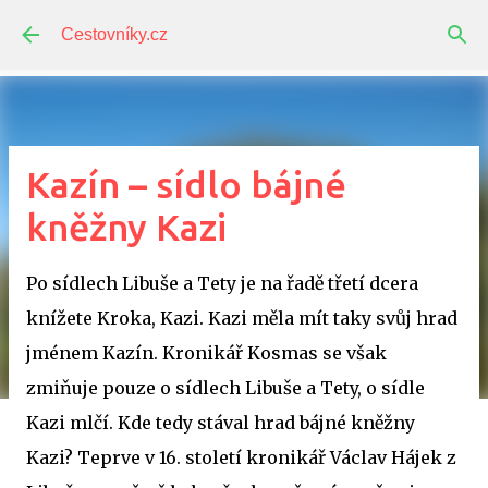
Přeskočit na hlavní obsah
Cestovníky.cz
Kazín – sídlo bájné
kněžny Kazi
Po sídlech Libuše a Tety je na řadě třetí dcera
knížete Kroka, Kazi. Kazi měla mít taky svůj hrad
jménem Kazín. Kronikář Kosmas se však
zmiňuje pouze o sídlech Libuše a Tety, o sídle
Kazi mlčí. Kde tedy stával hrad bájné kněžny
Kazi? Teprve v 16. století kronikář Václav Hájek z