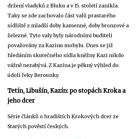
držení vladyků z Bluku a v 15. století zanikla.
Taky se zde zachovalo část valů prastarého
sídliště z mladší doby kamenné, doby bronzové a
železné. Tyto valy byly národními buditeli
považovány za Kazinu mohylu. Dnes se již
hledáním skutečného sídla kněžny Kazi nikdo
vážně nezabývá. Z Kazína je pěkný výhled do
údolí řeky Berounky.
Tetín, Libušín, Kazín: po stopách Kroka a
jeho dcer
Série článků o hradištích Krokových dcer ze
Starých pověstí českých.