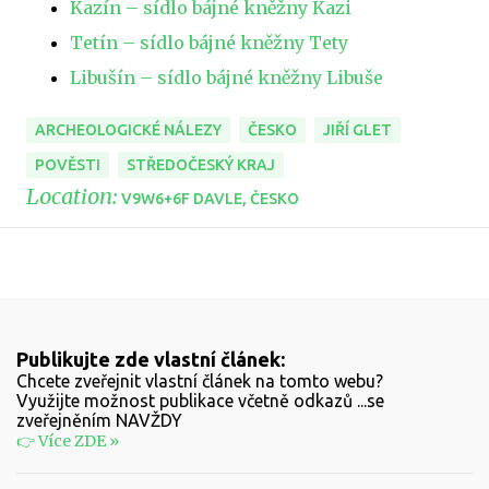
Kazín – sídlo bájné kněžny Kazi
Tetín – sídlo bájné kněžny Tety
Libušín – sídlo bájné kněžny Libuše
ARCHEOLOGICKÉ NÁLEZY
ČESKO
JIŘÍ GLET
POVĚSTI
STŘEDOČESKÝ KRAJ
Location:
V9W6+6F DAVLE, ČESKO
Publikujte zde vlastní článek:
Chcete zveřejnit vlastní článek na tomto webu?
Využijte možnost publikace včetně odkazů ...se
zveřejněním NAVŽDY
👉 Více ZDE »