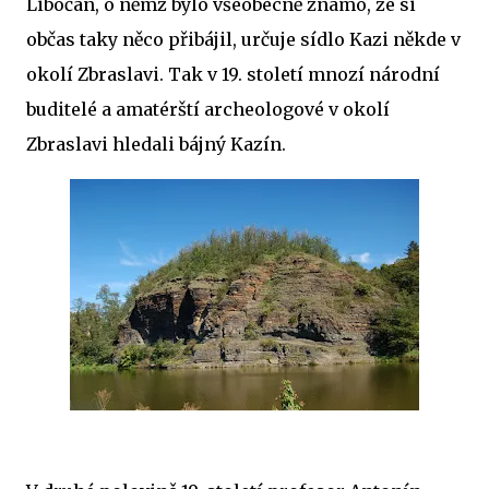
Libočan, o němž bylo všeobecně známo, že si
občas taky něco přibájil, určuje sídlo Kazi někde v
okolí Zbraslavi. Tak v 19. století mnozí národní
buditelé a amatérští archeologové v okolí
Zbraslavi hledali bájný Kazín.