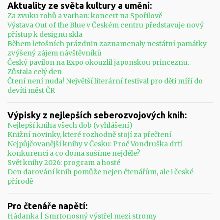
Aktuality ze světa kultury a umění:
Za zvuku rohů a varhan: koncert na Spořilově
Výstava Out of the Blue v Českém centru představuje nový
přístup k designu skla
Během letošních prázdnin zaznamenaly nestátní památky
zvýšený zájem návštěvníků
Český pavilon na Expo okouzlil japonskou princeznu.
Zůstala celý den
Čtení není nuda! Největší literární festival pro děti míří do
devíti měst ČR
Výpisky z nejlepších seberozvojových knih:
Nejlepší kniha všech dob (vyhlášení)
Knižní novinky, které rozhodně stojí za přečtení
Nejpůjčovanější knihy v Česku: Proč Vondruška drtí
konkurenci a co doma sušíme nejdéle?
Svět knihy 2026: program a hosté
Den darování knih pomůže nejen čtenářům, ale i české
přírodě
Pro čtenáře napětí:
Hádanka | Smrtonosný výstřel mezi stromy